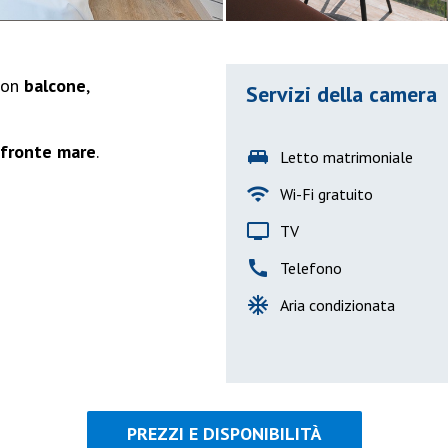
con
balcone
,
Servizi della camera
 fronte mare
.
king_bed
Letto matrimoniale
wifi
Wi-Fi gratuito
tv
TV
call
Telefono
ac_unit
Aria condizionata
PREZZI E DISPONIBILITÀ