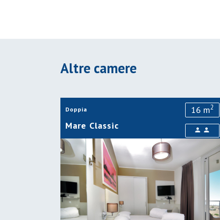
Altre camere
2
16 m
Doppia
Mare Classic
person
person