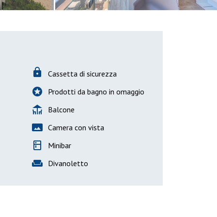
lock
Cassetta di sicurezza
stars
Prodotti da bagno in omaggio
deck
Balcone
panorama
Camera con vista
kitchen
Minibar
weekend
Divanoletto