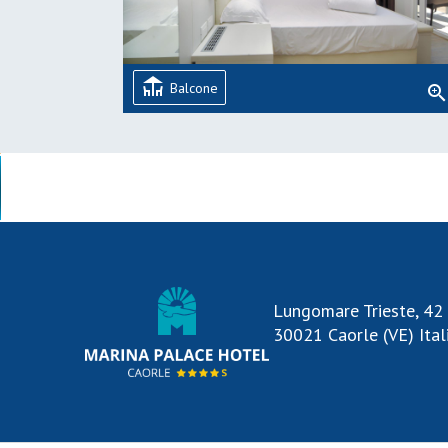
deck
Balcone
zoom_i
Lungomare Trieste, 42
30021 Caorle (VE) Ital