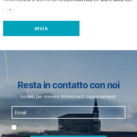
This site is protected by reCAPTCHA and the Google
Privacy Policy
and
Terms of Service
apply.
*
Resta in contatto con noi
Iscriviti per ricevere interessanti aggiornamenti.
*