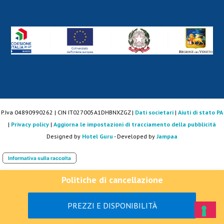
P.Iva 04890990262 | CIN IT027005A1DHBNXZGZ |
Dati societari
|
Aiuti di stato PA
|
Privacy policy
|
Aggiorna le impostazioni di tracciamento della pubblicità
Designed by
Hotel Guru
- Developed by
Jampaa
Informativa sulla raccolta
Politiche di cancellazione
PREZZI E DISPONIBILITÀ