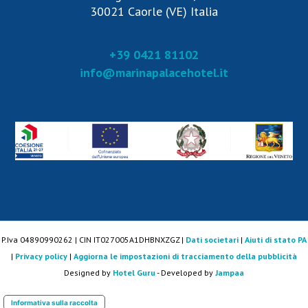
30021 Caorle (VE) Italia
+39 0421 81102
info@marinapalacehotel.it
P.Iva 04890990262 | CIN IT027005A1DHBNXZGZ |
Dati societari
|
Aiuti di stato PA
|
Privacy policy
|
Aggiorna le impostazioni di tracciamento della pubblicità
Designed by
Hotel Guru
- Developed by
Jampaa
Informativa sulla raccolta