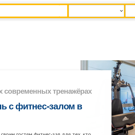
х современных тренажёрах
ь с фитнес-залом в
своим гостям фитнес-зал для тех, кто