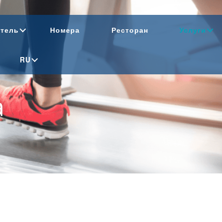
тель
Номера
Ресторан
Услуги
RU
а