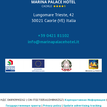
Lungomare Trieste, 42
30021 Caorle (VE) Italia
+39 0421 81102
info@marinapalacehotel.it
НДС 04890990262 | CIN IT027005A1DHBNXZGZ |
Корпоративная Информация
|
Государственные гранты
|
Privacy policy
|
Update advertising tracking