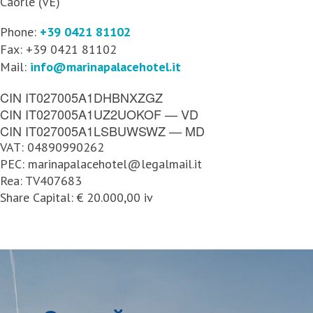
Caorle (VE)
Phone:
+39 0421 81102
Fax: +39 0421 81102
Mail:
info@marinapalacehotel.it
CIN IT027005A1DHBNXZGZ
CIN IT027005A1UZ2UOKOF — VD
CIN IT027005A1LSBUWSWZ — MD
VAT: 04890990262
PEC: marinapalacehotel@legalmail.it
Rea: TV407683
Share Capital: € 20.000,00 iv