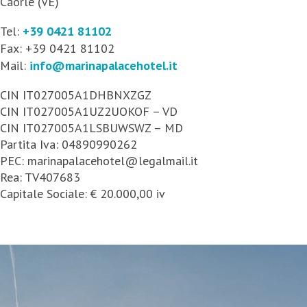
Caorle (VE)
Tel:
+39 0421 81102
Fax: +39 0421 81102
Mail:
info@marinapalacehotel.it
CIN IT027005A1DHBNXZGZ
CIN IT027005A1UZ2UOKOF – VD
CIN IT027005A1LSBUWSWZ – MD
Partita Iva: 04890990262
PEC: marinapalacehotel@legalmail.it
Rea: TV407683
Capitale Sociale: € 20.000,00 iv