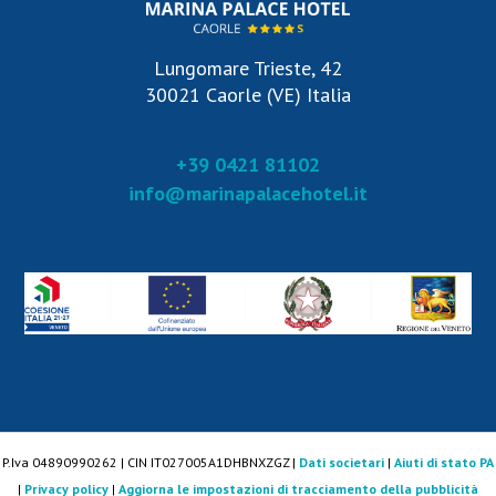
Lungomare Trieste, 42
30021 Caorle (VE) Italia
+39 0421 81102
info@marinapalacehotel.it
P.Iva 04890990262 | CIN IT027005A1DHBNXZGZ |
Dati societari
|
Aiuti di stato PA
|
Privacy policy
|
Aggiorna le impostazioni di tracciamento della pubblicità