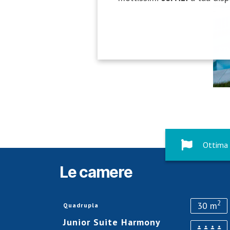
Ottima 
Le camere
2
30 m
Quadrupla
Junior Suite Harmony
person
person
person
person