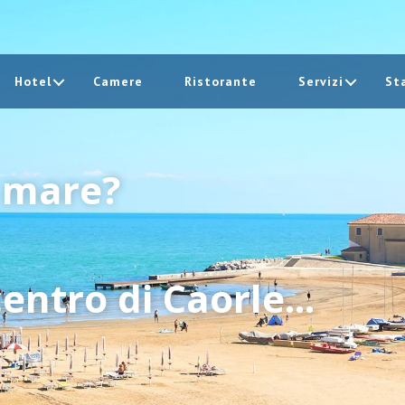
Hotel
Camere
Ristorante
Servizi
St
l mare?
entro di Caorle...