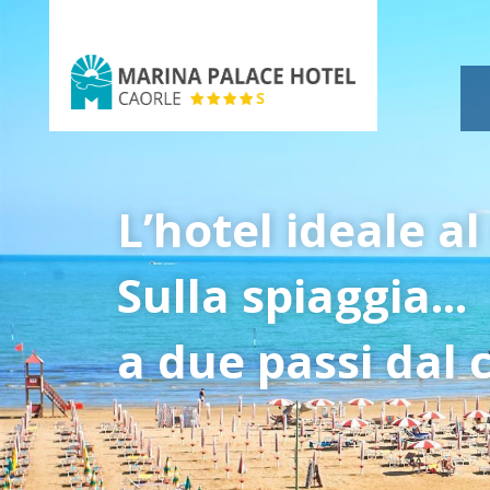
Marina
Palace
Hotel
L’hotel ideale a
Sulla spiaggia...
a due passi dal c