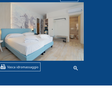
hot_tub
Vasca idromassaggio
zoom_in