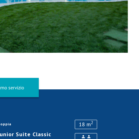
imo servizio
2
18 m
oppia
Junior Suite Classic
person
person