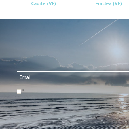
Caorle (VE)
Eraclea (VE)
*