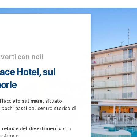
averti con noi!
ace Hotel, sul
orle
ffacciato
sul mare,
situato
 pochi passi dal centro storico di
l
relax
e del
divertimento
con
osizione.