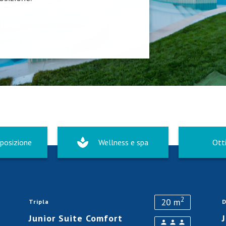
posizione
Wellness e spa
Ott
2
20 m
Tripla
D
Junior Suite Comfort
person
person
person