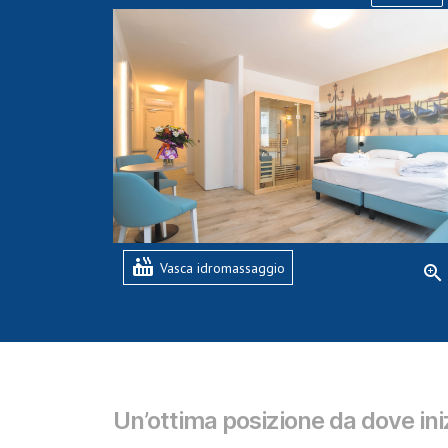
hot_tub
Vasca idromassaggio
zoom_in
Un’ottima posizione da dove ini