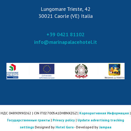
Lungomare Trieste, 42
30021 Caorle (VE) Italia
+39 0421 81102
info@marinapalacehotel.it
НДС 04890990262 | CIN IT027005A1DHBNXZGZ |
Корпоративная Информация
|
Государственные гранты
|
Privacy policy
|
Update advertising tracking
settings
Designed by
Hotel Guru
- Developed by
Jampaa