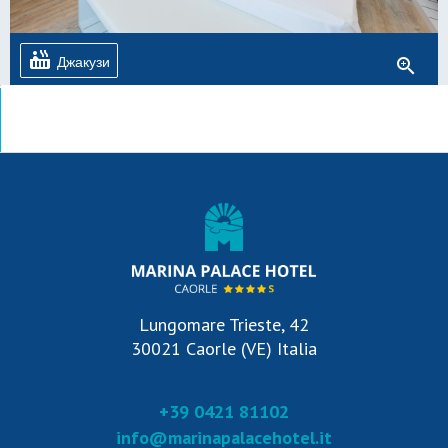
hot_tub
Джакузи
zoom_in
Lungomare Trieste, 42
30021 Caorle (VE) Italia
+39 0421 81102
info@marinapalacehotel.it