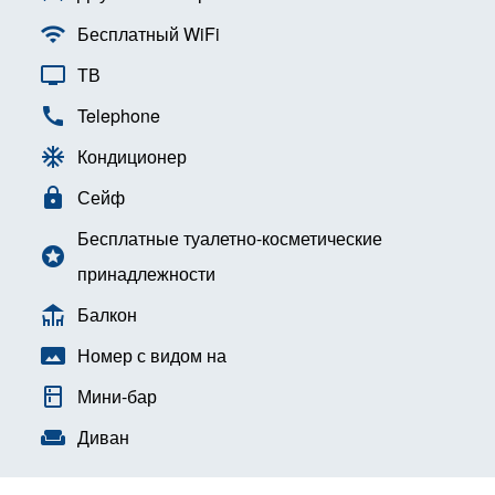
wifi
Бесплатный WiFi
tv
ТВ
call
Telephone
ac_unit
Кондиционер
lock
Сейф
Бесплатные туалетно-косметические
stars
принадлежности
deck
Балкон
panorama
Номер с видом на
kitchen
Мини-бар
weekend
Диван