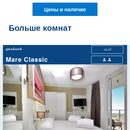
Цены и наличие
Больше комнат
двойной
2
16 m
Mare Classic
person
person