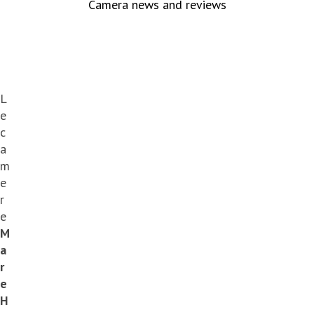
Camera news and reviews
L
e
c
a
m
e
r
e
M
a
r
e
H