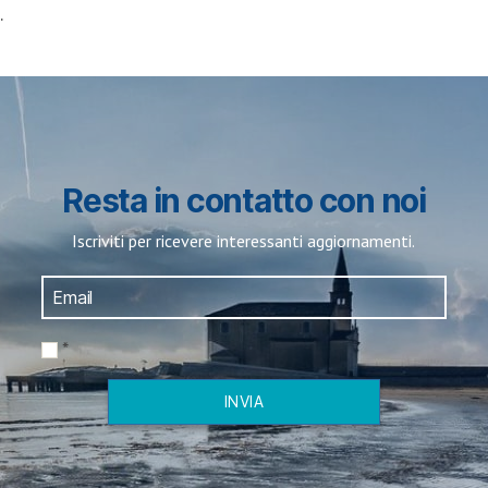
.
Resta in contatto con noi
Iscriviti per ricevere interessanti aggiornamenti.
*
INVIA