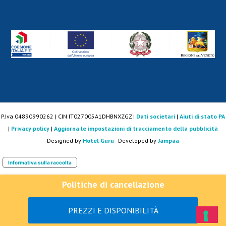
P.Iva 04890990262 | CIN IT027005A1DHBNXZGZ |
Dati societari
|
Aiuti di stato PA
|
Privacy policy
|
Aggiorna le impostazioni di tracciamento della pubblicità
Designed by
Hotel Guru
- Developed by
Jampaa
Informativa sulla raccolta
Politiche di cancellazione
PREZZI E DISPONIBILITÀ