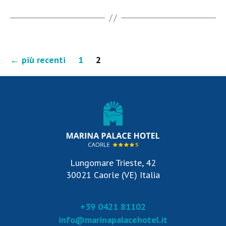
Paginazione
←
più recenti
1
2
degli
articoli
Lungomare Trieste, 42
30021 Caorle (VE) Italia
+39 0421 81102
info@marinapalacehotel.it