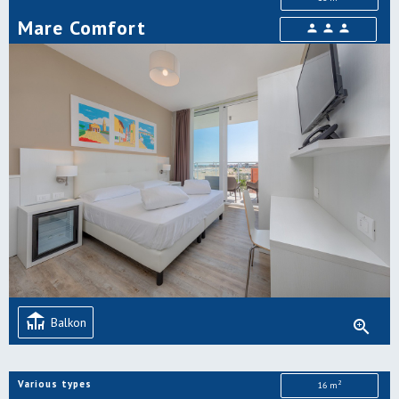
Mare Comfort
person
person
person
deck
Balkon
zoom_in
Various types
2
16 m