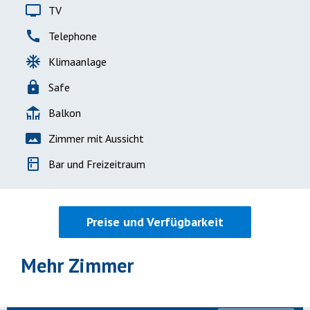
tv
TV
call
Telephone
ac_unit
Klimaanlage
lock
Safe
deck
Balkon
panorama
Zimmer mit Aussicht
kitchen
Bar und Freizeitraum
Preise und Verfügbarkeit
Mehr Zimmer