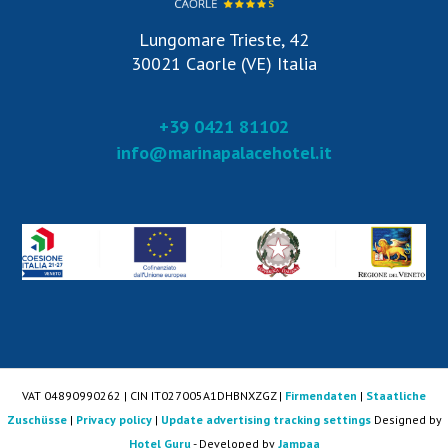
Lungomare Trieste, 42
30021 Caorle (VE) Italia
+39 0421 81102
info@marinapalacehotel.it
VAT 04890990262 | CIN IT027005A1DHBNXZGZ |
Firmendaten
|
Staatliche
Zuschüsse
|
Privacy policy
|
Update advertising tracking settings
Designed by
Hotel Guru
- Developed by
Jampaa