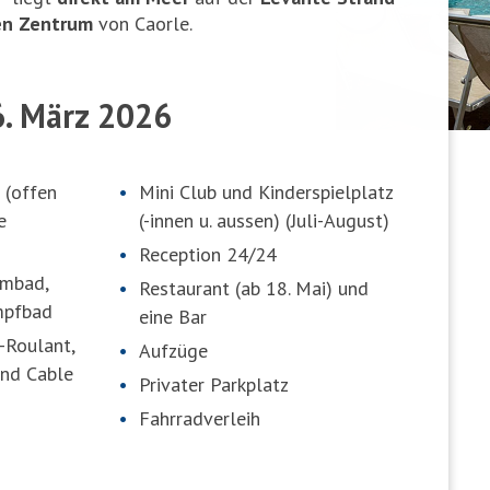
en Zentrum
von Caorle.
6. März 2026
 (offen
Mini Club und Kinderspielplatz
e
(-innen u. aussen) (Juli-August)
Reception 24/24
mmbad,
Restaurant (ab 18. Mai) und
mpfbad
eine Bar
-Roulant,
Aufzüge
und Cable
Privater Parkplatz
Fahrradverleih