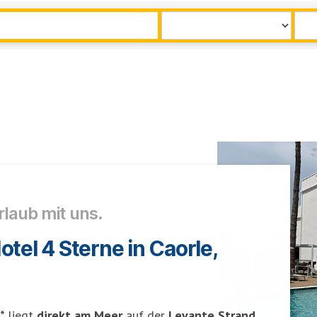
laub mit uns.
tel 4 Sterne in Caorle,
**
liegt
direkt am Meer
auf der
Levante Strand