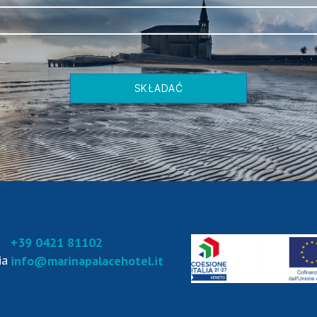
SKŁADAĆ
+39 0421 81102
ia
info@marinapalacehotel.it