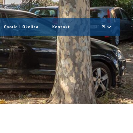
Caorle I Okolica
Kontakt
PL