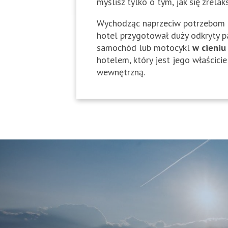
myślisz tylko o tym, jak się zrela
Wychodząc naprzeciw potrzebom 
hotel przygotował duży odkryty pa
samochód lub motocykl
w cieniu
hotelem, który jest jego właścici
wewnętrzną.