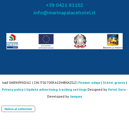
+39 0421 81102
info@marinapalacehotel.it
káď 04890990262 | CIN IT027005A1DHBNXZGZ |
Firemní údaje
|
Státní granty
|
Privacy policy
|
Update advertising tracking settings
Designed by
Hotel Guru
-
Developed by
Jampaa
Notice at collection