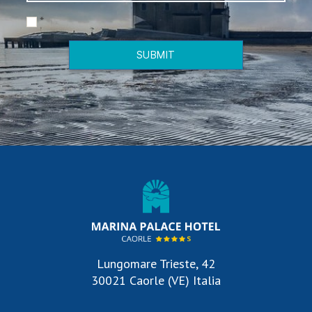
*
SUBMIT
Lungomare Trieste, 42
30021 Caorle (VE) Italia