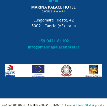
Lungomare Trieste, 42
30021 Caorle (VE) Italia
+39 0421 81102
info@marinapalacehotel.it
káď 04890990262 | CIN IT027005A1DHBNXZGZ |
Firemní údaje
|
Státní granty
|