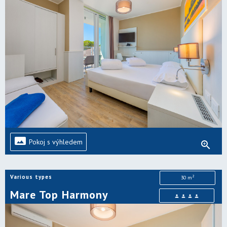
panorama
Pokoj s výhledem
zoom_in
Various types
2
30 m
Mare Top Harmony
person
person
person
person