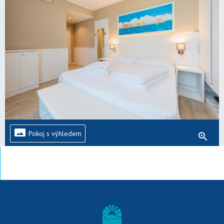
panorama
Pokoj s výhledem
zoom_in