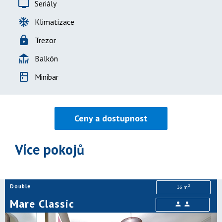
tv
Seriály
ac_unit
Klimatizace
lock
Trezor
deck
Balkón
kitchen
Minibar
Ceny a dostupnost
Více pokojů
Double
2
16 m
Mare Classic
person
person