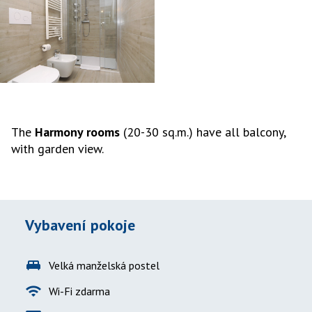
The
Harmony rooms
(20-30 sq.m.) have all balcony,
with garden view.
Vybavení pokoje
king_bed
Velká manželská postel
wifi
Wi-Fi zdarma