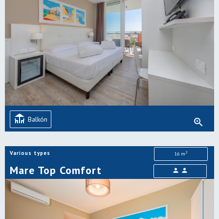
deck
Balkón
zoom_in
Various types
2
16 m
Mare Top Comfort
person
person