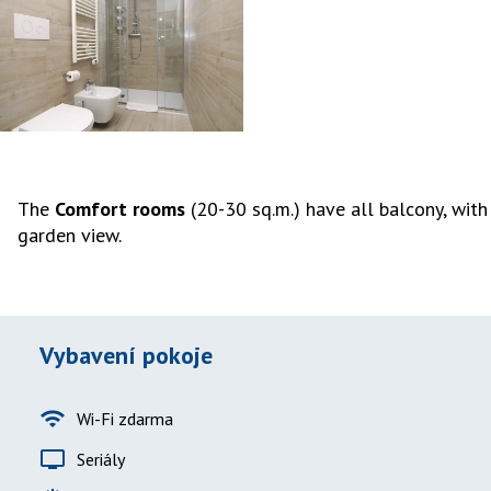
The
Comfort rooms
(20-30 sq.m.) have all balcony, with
garden view.
Vybavení pokoje
wifi
Wi-Fi zdarma
tv
Seriály