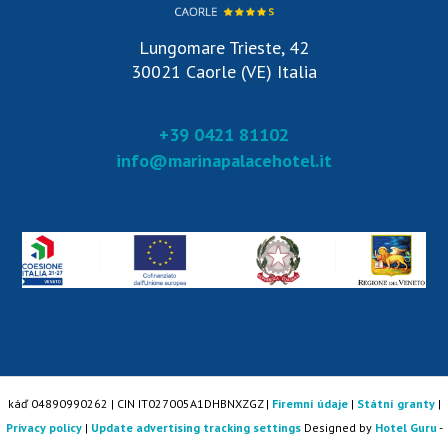
Lungomare Trieste, 42
30021 Caorle (VE) Italia
+39 0421 81102
info@marinapalacehotel.it
káď 04890990262 | CIN IT027005A1DHBNXZGZ |
Firemní údaje
|
Státní granty
|
Privacy policy
|
Update advertising tracking settings
Designed by
Hotel Guru
-