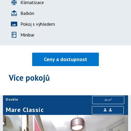
ac_unit
Klimatizace
deck
Balkón
panorama
Pokoj s výhledem
kitchen
Minibar
Ceny a dostupnost
Více pokojů
Double
2
16 m
Mare Classic
person
person